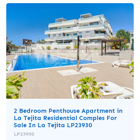
2 Bedroom Penthouse Apartment in
La Tejita Residential Comples For
Sale In La Tejita LP23930
LP23930