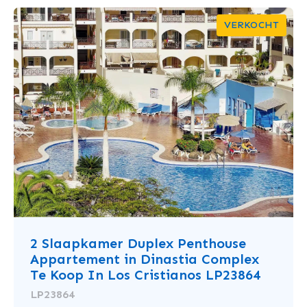
VERKOCHT
2 Slaapkamer Duplex Penthouse
Appartement in Dinastia Complex
Te Koop In Los Cristianos LP23864
LP23864