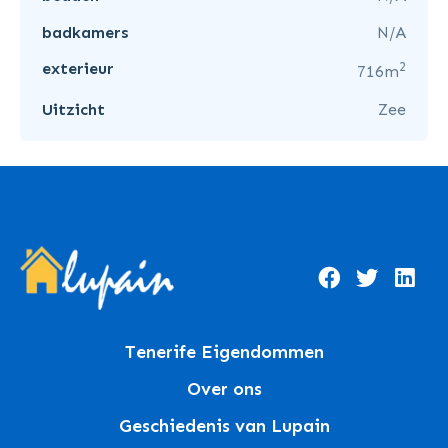
badkamers
N/A
2
exterieur
716m
Uitzicht
Zee
Tenerife Eigendommen
Over ons
Geschiedenis van Lupain