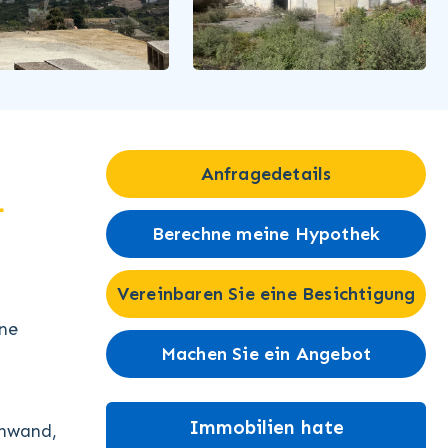
Anfragedetails
1
Berechne meine Hypothek
Vereinbaren Sie eine Besichtigung
ine
Machen Sie ein Angebot
Immobilien hate
inwand,