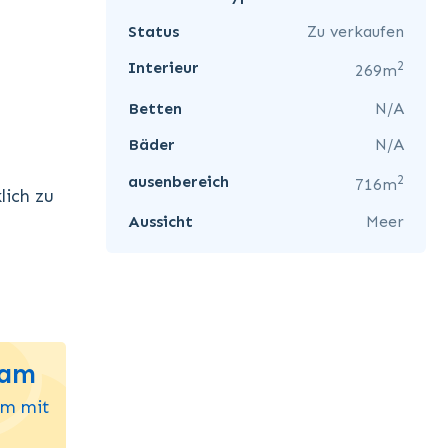
Status
Zu verkaufen
2
Interieur
269m
Betten
N/A
Bäder
N/A
2
ausenbereich
716m
lich zu
Aussicht
Meer
eam
um mit