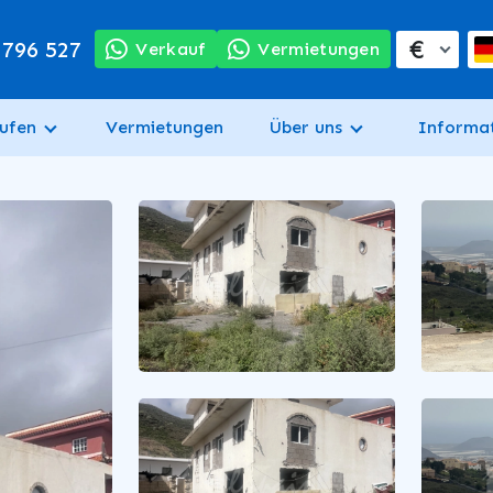
€
 796 527
Verkauf
Vermietungen
ufen
Vermietungen
Über uns
Informa