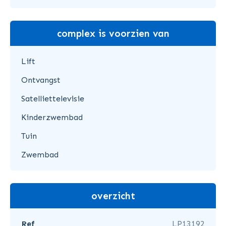
complex is voorzien van
Lift
Ontvangst
Satelliettelevisie
Kinderzwembad
Tuin
Zwembad
overzicht
Ref
LP13192