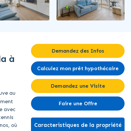
Demandez des Infos
da à
Calculez mon prêt hypothécaire
Demandez une Visite
ouve au
rement
Faire une Offre
se avec
tennis
Caracteristiques de la propriété
anos, où