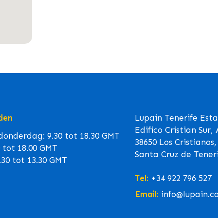
den
Lupain Tenerife Est
Edifico Cristian Sur,
onderdag: 9.30 tot 18.30 GMT
38650 Los Cristianos,
0 tot 18.00 GMT
Santa Cruz de Teneri
.30 tot 13.30 GMT
Tel:
+34 922 796 527
Email:
info@lupain.c