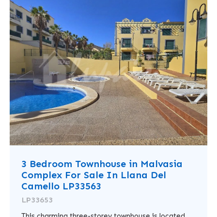
3 Bedroom Townhouse in Malvasia
Complex For Sale In Llana Del
Camello LP33563
LP33653
This charming three-storey townhouse is located