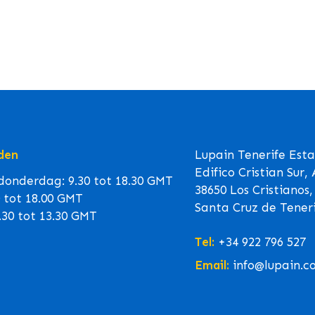
den
Lupain Tenerife Est
Edifico Cristian Sur,
onderdag: 9.30 tot 18.30 GMT
38650 Los Cristianos,
0 tot 18.00 GMT
Santa Cruz de Teneri
.30 tot 13.30 GMT
Tel:
+34 922 796 527
Email:
info@lupain.c