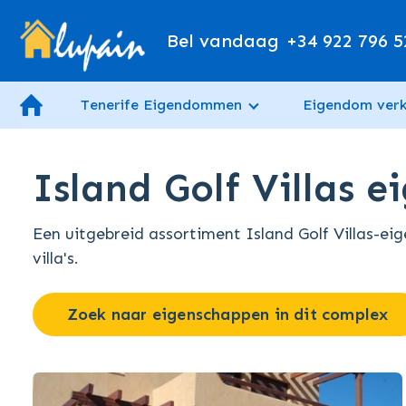
Bel vandaag
+34 922 796 5
Tenerife Eigendommen
Eigendom ver
Island Golf Villas 
Een uitgebreid assortiment Island Golf Villas-e
villa's.
Zoek naar eigenschappen in dit complex