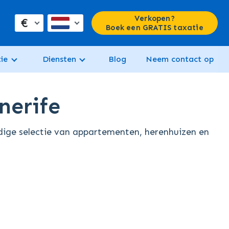
Verkopen?
€
Boek een GRATIS taxatie
ie
Diensten
Blog
Neem contact op
nerife
dige selectie van appartementen, herenhuizen en