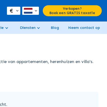
Verkopen?
€
Boek een GRATIS taxatie
ie
Diensten
Blog
Neem contact op
tie van appartementen, herenhuizen en villa's.
cht.