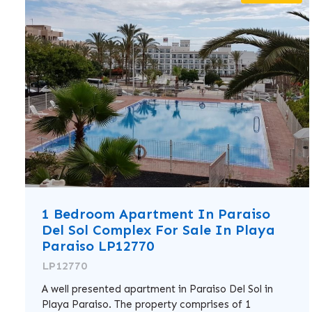
1 Bedroom Apartment In Paraiso
Del Sol Complex For Sale In Playa
Paraiso LP12770
LP12770
A well presented apartment in Paraiso Del Sol in
Playa Paraiso. The property comprises of 1