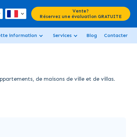
Vente?
Réservez une évaluation GRATUITE
ette information
Services
Blog
Contacter
partements, de maisons de ville et de villas.