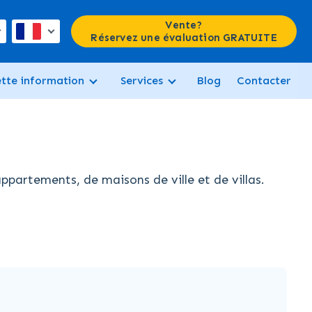
Vente?
Réservez une évaluation GRATUITE
ette information
Services
Blog
Contacter
partements, de maisons de ville et de villas.