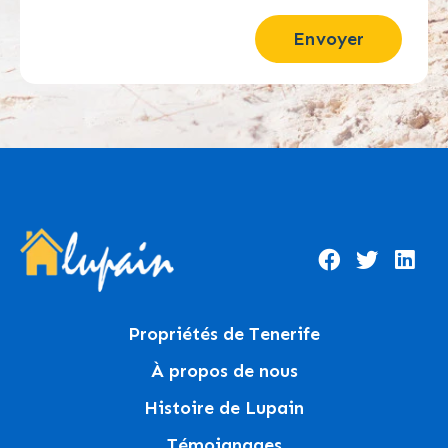
Envoyer
Propriétés de Tenerife
À propos de nous
Histoire de Lupain
Témoignages