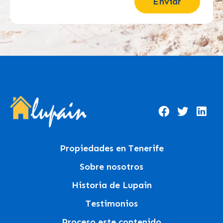
Enviar
Propiedades en Tenerife
Sobre nosotros
Historia de Lupain
Testimonios
Proceso este contenido