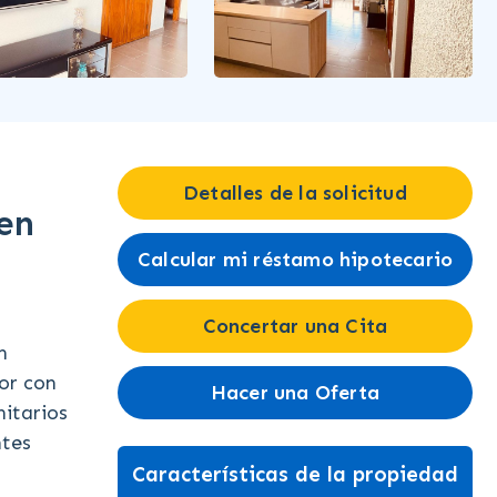
Detalles de la solicitud
en
Calcular mi réstamo hipotecario
Concertar una Cita
n
or con
Hacer una Oferta
nitarios
ntes
Características de la propiedad