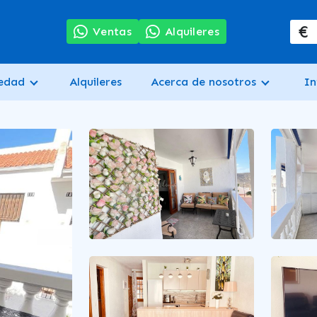
€
7
Ventas
Alquileres
iedad
Alquileres
Acerca de nosotros
In