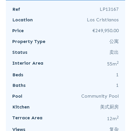
Ref
LP13167
Location
Los Cristianos
Price
€249,950.00
Property Type
公寓
Status
卖出
2
Interior Area
55m
Beds
1
Baths
1
Pool
Community Pool
Kitchen
美式厨房
2
Terrace Area
12m
Views
复杂