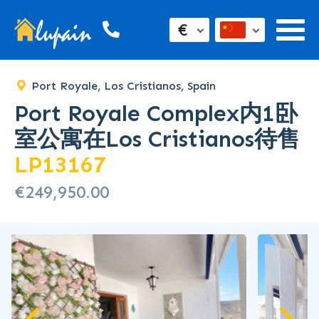
SOLD
€
Port Royale, Los Cristianos, Spain
Port Royale Complex内1卧
室公寓在Los Cristianos待售
LP13167
€249,950.00