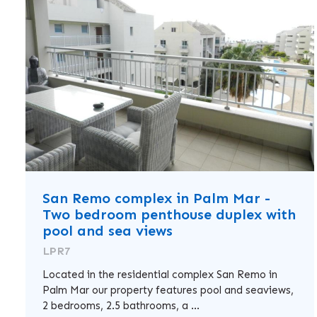
San Remo complex in Palm Mar -
Two bedroom penthouse duplex with
pool and sea views
LPR7
Located in the residential complex San Remo in
Palm Mar our property features pool and seaviews,
2 bedrooms, 2.5 bathrooms, a ...