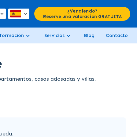
¿Vendiendo?
Reserve una valoración GRATUITA
formación
Servicios
Blog
Contacto
e
artamentos, casas adosadas y villas.
ueda.