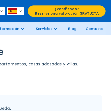
¿Vendiendo?
Reserve una valoración GRATUITA
formación
Servicios
Blog
Contacto
e
partamentos, casas adosadas y villas.
ueda.