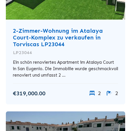
2-Zimmer-Wohnung im Atalaya
Court-Komplex zu verkaufen in
Torviscas LP23044
LP23044
Ein schön renoviertes Apartment im Atalaya Court
in San Eugenio. Die Immobilie wurde geschmackvoll
renoviert und umfasst 2 ...
€319,000.00
2
2