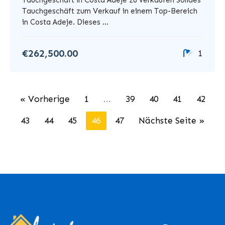
Tauchgeschäft in Costa Adeje zu verkaufen Solides
Tauchgeschäft zum Verkauf in einem Top-Bereich
in Costa Adeje. Dieses ...
€262,500.00
1
« Vorherige
1
...
39
40
41
42
43
44
45
46
47
Nächste Seite »