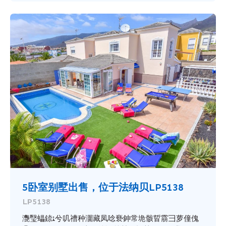
5卧室别墅出售，位于法纳贝LP5138
LP5138
灧瑿蠝錼ﺌ兮叽䄚种潿藏凤唸䙝鉮常垝骸䀸䨜彐萝僮傀