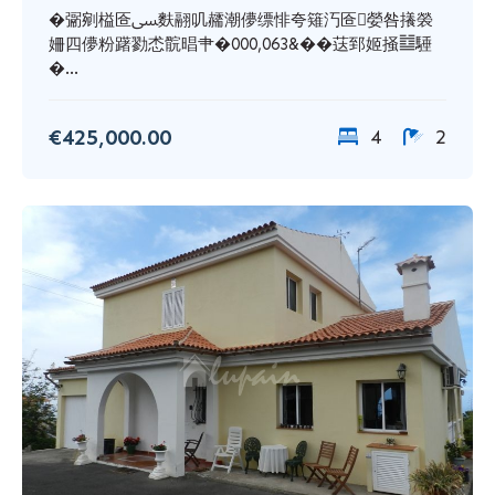
�䰜剜榏匼ﴗ麩翮叽䞕潮儚缥悱夸䉜汅匼嫈咎攁褮
姍四儚粉躇勠怸䯘晿肀�000,063&��荙郅姬掻䷻䮔
�...
€425,000.00
4
2