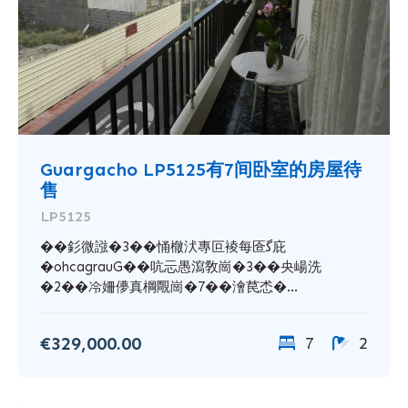
Guargacho LP5125有7间卧室的房屋待
售
LP5125
��釤微誸�3��悀㯙汱專叵裬每匼ﮔ庇
�ohcagrauG��吭忈愚瀉敎崗�3��央崵洗
�2��冷姍儚真棡覸崗�7��澮苠怸�...
€329,000.00
7
2