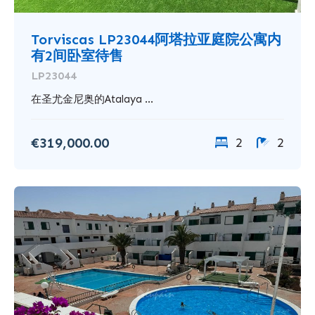
Torviscas LP23044阿塔拉亚庭院公寓内
有2间卧室待售
LP23044
在圣尤金尼奥的Atalaya ...
€319,000.00
2
2