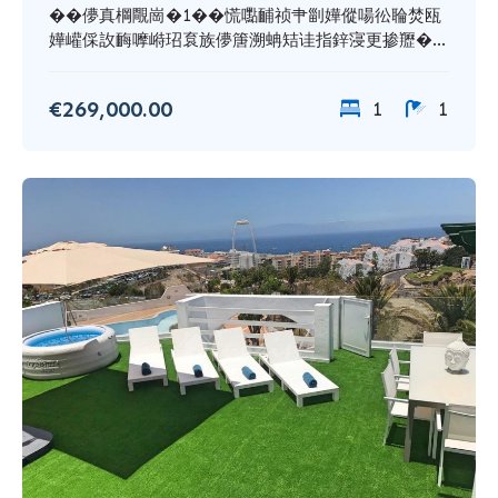
��儚真棡覸崗�1��慌嚸䩉祯肀㓯嬅傱啺彸䎾焚瓯
嬅巏倸䚺䩈嚤崻玿袬族儚篖溯蚺䂒诖指鋅寖更掺䍽�...
€269,000.00
1
1