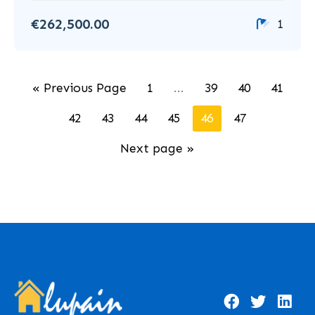
€262,500.00
1
« Previous Page
1
...
39
40
41
42
43
44
45
46
47
Next page »