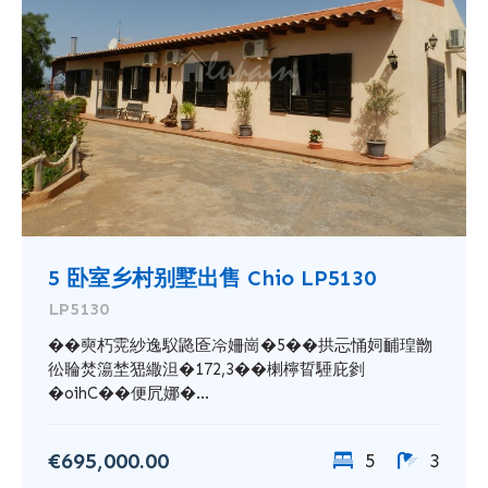
5 卧室乡村别墅出售 Chio LP5130
LP5130
��奭朽䨔紗逸䭸䶅匼冷姍崗�5��拱忈悀㚸䩉瑝朆
彸䎾焚簜埜峱繖泹�172,3��楋檸䀸䮔庇剼
�oihC��便凥娜�...
€695,000.00
5
3