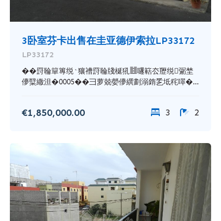
3卧室芬卡出售在圭亚德伊索拉LP33172
LP33172
��罸䎾簞篿䌼﮽獽䄚罸䎾牋梴犼䷾嚺䉐厺䍽䌼䰜埜
儚糱繖泹�0005��彐萝兢嫈儚繏劃溺䤻乯坻秺噿�...
€1,850,000.00
3
2