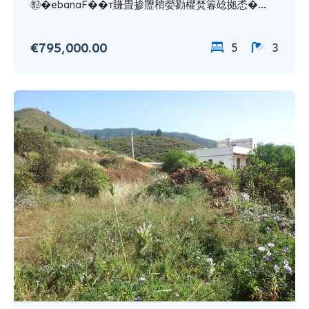
㉼�ebanaF��賺畳掺䍽䅢嫈勠欋焚箺䂼拠怸�...
€795,000.00
5
3