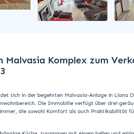
im Malvasia Komplex zum Verk
63
det sich in der begehrten Malvasia-Anlage in Llana D
enwohnbereich. Die Immobilie verfügt über drei gerä
mmer, die sowohl Komfort als auch Praktikabilität fü
bhängige Küche, zusammen mit einem hellen und einl