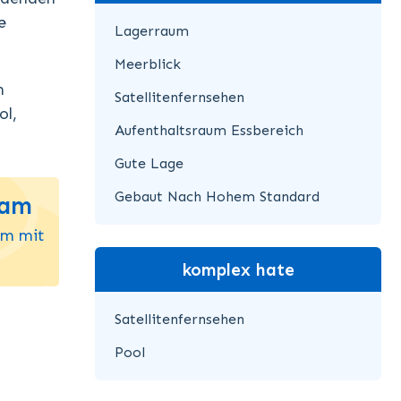
e
Lagerraum
Meerblick
n
Satellitenfernsehen
ol,
Aufenthaltsraum Essbereich
Gute Lage
Gebaut Nach Hohem Standard
eam
um mit
komplex hate
Satellitenfernsehen
Pool