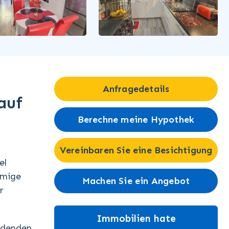
Anfragedetails
auf
Berechne meine Hypothek
Vereinbaren Sie eine Besichtigung
el
umige
Machen Sie ein Angebot
r
Immobilien hate
adenden