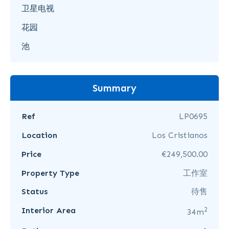
卫星电视
花园
池
Summary
Ref
LP0695
Location
Los Cristianos
Price
€249,500.00
Property Type
工作室
Status
待售
2
Interior Area
34m