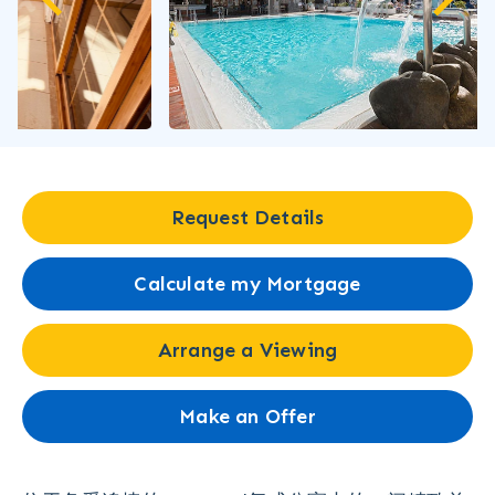
Request Details
Calculate my Mortgage
Arrange a Viewing
Make an Offer