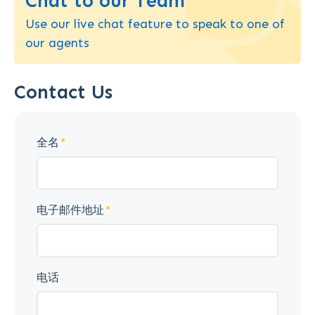
Chat to our Team
Use our live chat feature to speak to one of
our agents
Contact Us
全名
电子邮件地址
电话