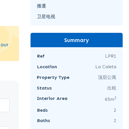
搬遷
卫星电视
Summary
 our
Ref
LPR1
Location
La Caleta
Property Type
顶层公寓
Status
出租
2
Interior Area
65m
Beds
2
Baths
2