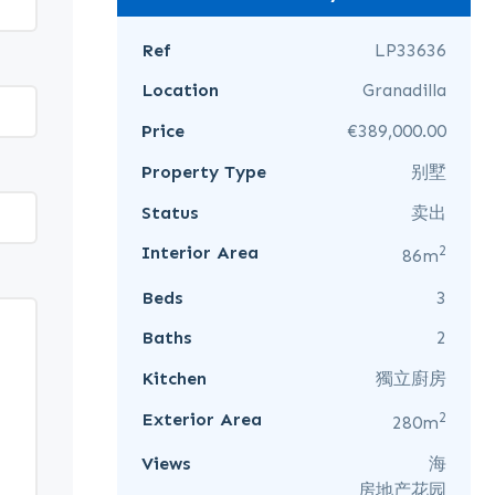
Ref
LP33636
Location
Granadilla
Price
€389,000.00
Property Type
别墅
Status
卖出
2
Interior Area
86m
Beds
3
Baths
2
Kitchen
獨立廚房
2
Exterior Area
280m
Views
海
房地产花园