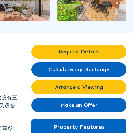
Request Details
Calculate my Mortgage
Arrange a Viewing
业设有三
Make an Offer
又适合
Property Features
得益彰。