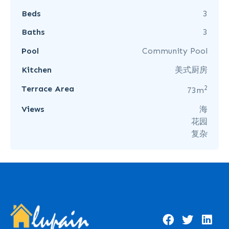
Beds
3
Baths
3
Pool
Community Pool
Kitchen
美式厨房
2
Terrace Area
73m
Views
海
花园
复杂