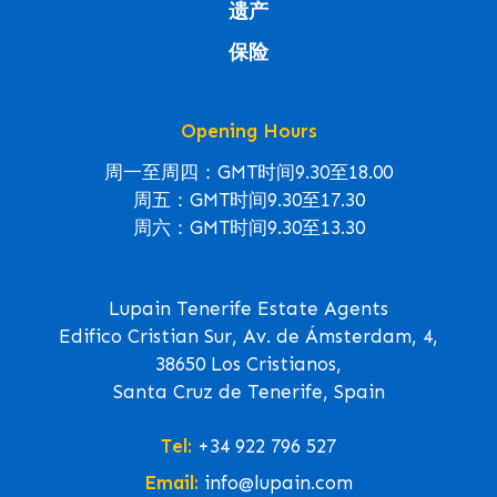
遗产
保险
Opening Hours
周一至周四：GMT时间9.30至18.00
周五：GMT时间9.30至17.30
周六：GMT时间9.30至13.30
Lupain Tenerife Estate Agents
Edifico Cristian Sur, Av. de Ámsterdam, 4,
38650 Los Cristianos,
Santa Cruz de Tenerife, Spain
Tel:
+34 922 796 527
Email:
info@lupain.com