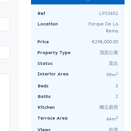
Ref
LP33652
Location
Parque De La
Reina
Price
€298,000.00
Property Type
顶层公寓
Status
卖出
2
Interior Area
99m
Beds
3
Baths
2
Kitchen
獨立廚房
2
Terrace Area
64m
Views
街道