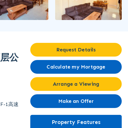
Request Details
顶层公
Calculate my Mortgage
Arrange a Viewing
Make an Offer
-1高速
Property Features