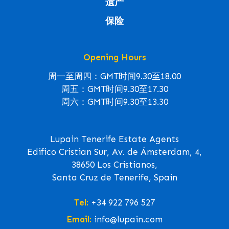
遗产
保险
Opening Hours
周一至周四：GMT时间9.30至18.00
周五：GMT时间9.30至17.30
周六：GMT时间9.30至13.30
Lupain Tenerife Estate Agents
Edifico Cristian Sur, Av. de Ámsterdam, 4,
38650 Los Cristianos,
Santa Cruz de Tenerife, Spain
Tel:
+34 922 796 527
Email:
info@lupain.com