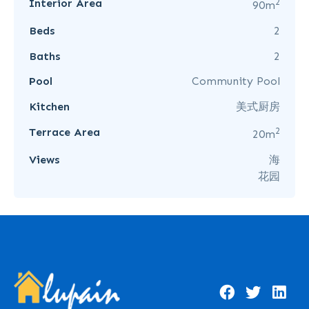
2
Interior Area
90m
Beds
2
Baths
2
Pool
Community Pool
Kitchen
美式厨房
2
Terrace Area
20m
Views
海
花园