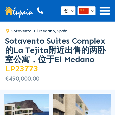
€
Sotavento, El Medano, Spain
Sotavento Suites Complex
的La Tejita附近出售的两卧
室公寓，位于El Medano
LP23773
€490,000.00