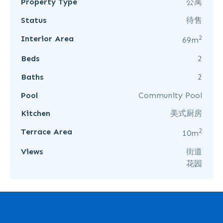
Property Type
公寓
Status
待售
2
Interior Area
69m
Beds
2
Baths
2
Pool
Community Pool
Kitchen
美式厨房
2
Terrace Area
10m
Views
街道
花园