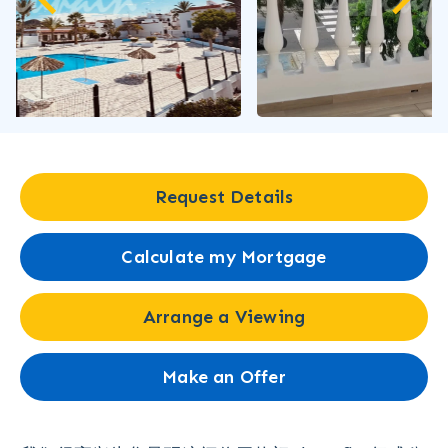
Request Details
Calculate my Mortgage
Arrange a Viewing
Make an Offer