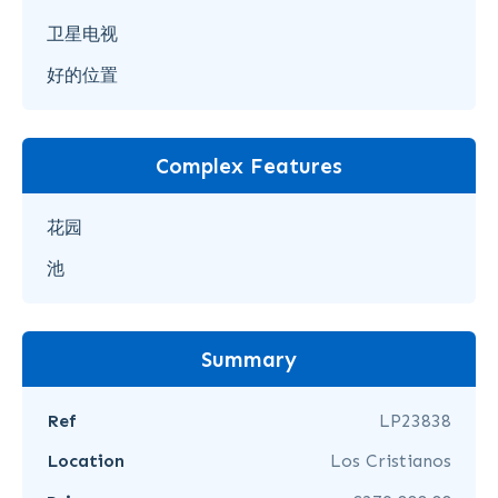
卫星电视
好的位置
Complex Features
花园
池
Summary
Ref
LP23838
Location
Los Cristianos