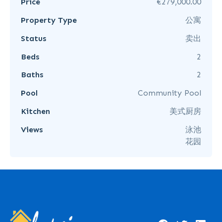
Price
€279,000.00
Property Type
公寓
Status
卖出
Beds
2
Baths
2
Pool
Community Pool
Kitchen
美式厨房
Views
泳池
花园