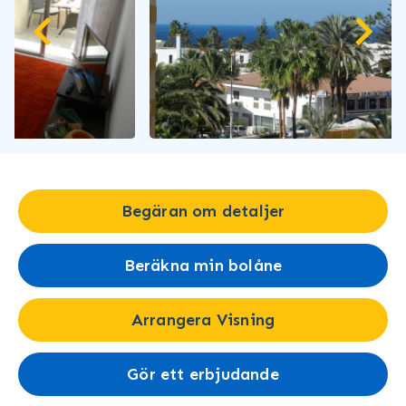
Begäran om detaljer
Beräkna min bolåne
Arrangera Visning
Gör ett erbjudande