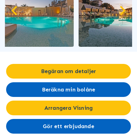
Begäran om detaljer
Beräkna min bolåne
Arrangera Visning
Gör ett erbjudande