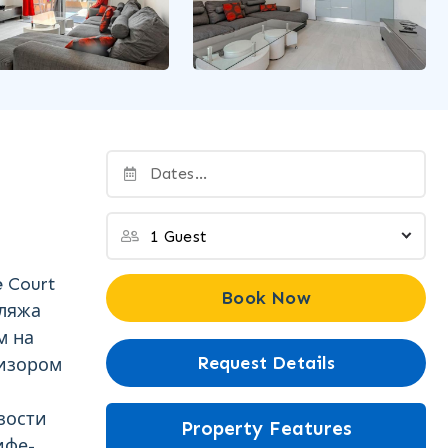
 Court
Book Now
пляжа
м на
Request Details
визором
зости
Property Features
ифе-