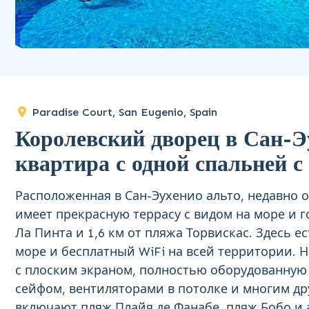
Paradise Court, San Eugenio, Spain
Королевский дворец в Сан-Э
квартира с одной спальней с
Расположенная в Сан-Эухенио альто, недавно 
имеет прекрасную террасу с видом на море и го
Ла Пинта и 1,6 км от пляжа Торвискас. Здесь
море и бесплатный WiFi на всей территории. 
с плоским экраном, полностью оборудованную
сейфом, вентиляторами в потолке и многим д
включают пляж Плайя де Фанабе, пляж Бобо и 