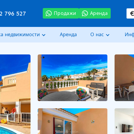
2 796 527
Продажи
Аренда
а недвижимости
Аренда
О нас
Ин