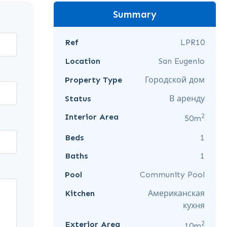
Summary
Ref
LPR10
Location
San Eugenio
Property Type
Городской дом
Status
В аренду
2
Interior Area
50m
Beds
1
Baths
1
Pool
Community Pool
Kitchen
Американская
кухня
2
Exterior Area
10m