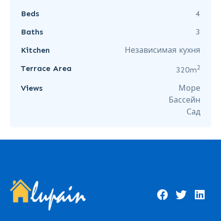
Beds
4
Baths
3
Kitchen
Независимая кухня
2
Terrace Area
320m
Views
Море
Бассейн
Сад