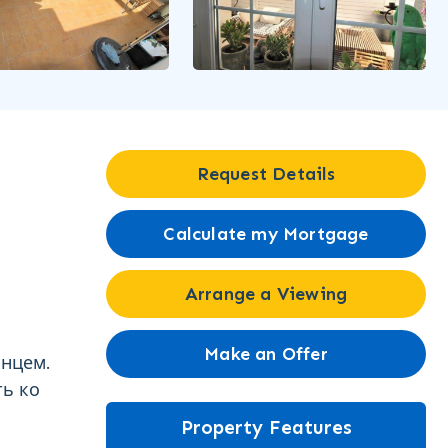
Request Details
Calculate my Mortgage
Arrange a Viewing
а
Make an Offer
лнцем.
ть ко
Property Features