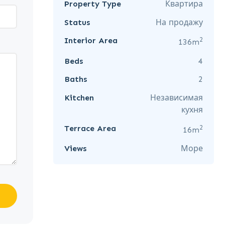
Property Type
Квартира
Status
На продажу
2
Interior Area
136m
Beds
4
Baths
2
Kitchen
Независимая
кухня
2
Terrace Area
16m
Views
Море