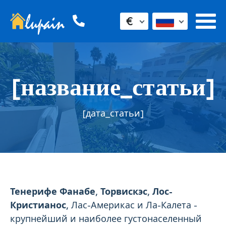
€
[название_статьи]
[дата_статьи]
Тенерифе Фанабе, Торвискэс, Лос-
Кристианос,
Лас-Америкас и Ла-Калета -
крупнейший и наиболее густонаселенный