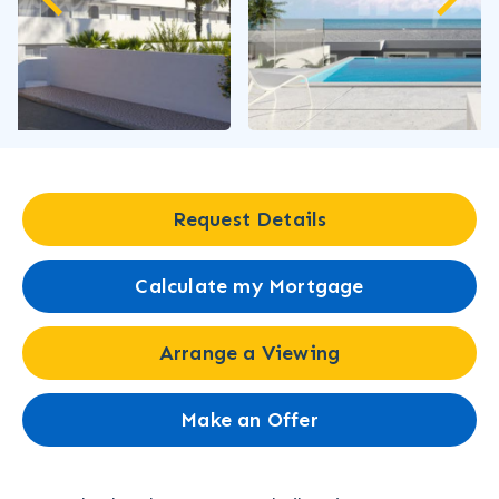
Request Details
Calculate my Mortgage
Arrange a Viewing
Make an Offer