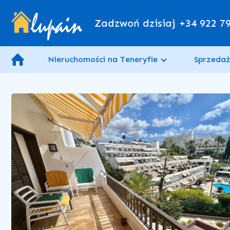
Zadzwoń dzisiaj
+34 922 7
Nieruchomości na Teneryfie
Sprzedaż