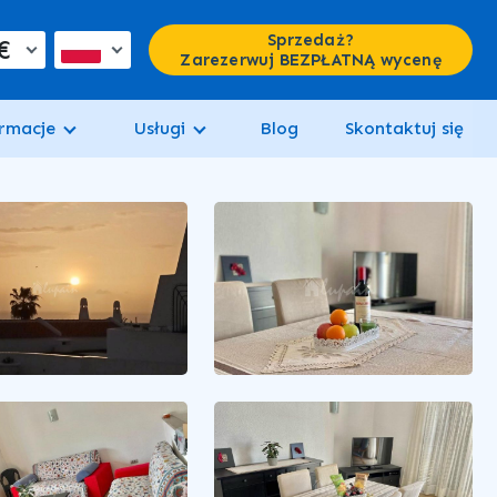
Sprzedaż?
€
Zarezerwuj BEZPŁATNĄ wycenę
rmacje
Usługi
Blog
Skontaktuj się