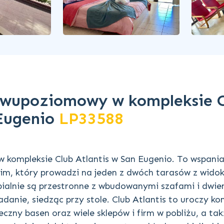
dwupoziomowy w kompleksie 
 Eugenio
LP33588
 kompleksie Club Atlantis w San Eugenio. To wspania
kim, który prowadzi na jeden z dwóch tarasów z wido
pialnie są przestronne z wbudowanymi szafami i dwi
danie, siedząc przy stole. Club Atlantis to uroczy ko
eczny basen oraz wiele sklepów i firm w pobliżu, a tak