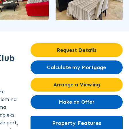
Request Details
Club
Calculate my Mortgage
Arrange a Viewing
łe
kiem na
Make an Offer
ema
mpleks
że port,
Property Features