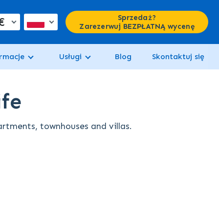
Sprzedaż?
€
Zarezerwuj BEZPŁATNĄ wycenę
rmacje
Usługi
Blog
Skontaktuj się
ife
partments, townhouses and villas.