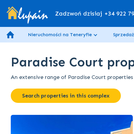
Zadzwoń dzisiaj
+34 922 7
Nieruchomości na Teneryfie
Sprzedaż
Paradise Court prope
An extensive range of Paradise Court properties f
Search properties in this complex