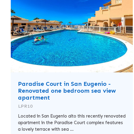
Paradise Court in San Eugenio -
Renovated one bedroom sea view
apartment
LPR10
Located in San Eugenio alto this recently renovated
apartment in the Paradise Court complex features
a lovely terrace with sea ...