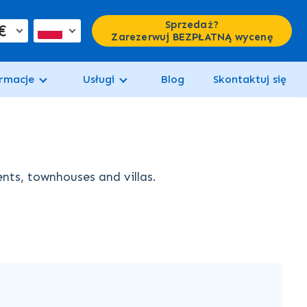
Sprzedaż?
€
Zarezerwuj BEZPŁATNĄ wycenę
rmacje
Usługi
Blog
Skontaktuj się
ents, townhouses and villas.