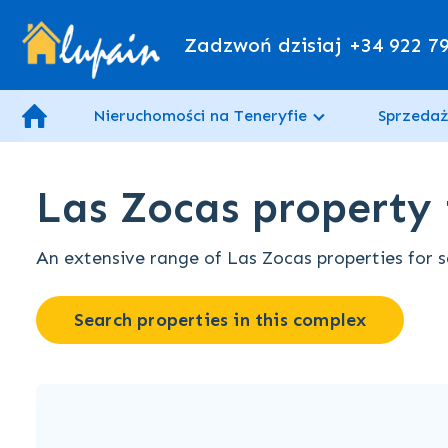
Zadzwoń dzisiaj
+34 922 7
Nieruchomości na Teneryfie
Sprzedaż
Las Zocas property f
An extensive range of Las Zocas properties for sa
Search properties in this complex