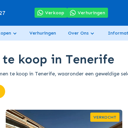
27
Verkoop
Verhuringen
kopen
Verhuringen
Over Ons
Informat
te koop in Tenerife
n te koop in Tenerife, waaronder een geweldige sele
VERKOCHT