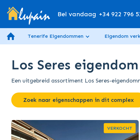
Bel vandaag
+34 922 796 5
Tenerife Eigendommen
Eigendom ver
Los Seres eigendom 
Een uitgebreid assortiment Los Seres-eigendomme
Zoek naar eigenschappen in dit complex
VERKOCHT