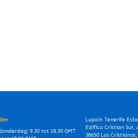
den
Lupain Tenerife Est
Edifico Cristian Sur,
onderdag: 9.30 tot 18.30 GMT
38650 Los Cristianos,