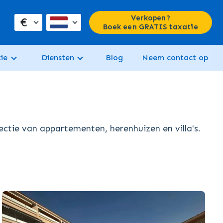
Verkopen?
€
Boek een GRATIS taxatie
ie
Diensten
Blog
Neem contact op
ctie van appartementen, herenhuizen en villa's.