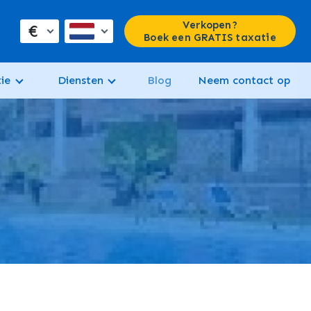
Verkopen?
€
Boek een GRATIS taxatie
ie
Diensten
Blog
Neem contact op