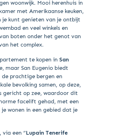
gen woonwijk. Mooi herenhuis in
onkamer met Amerikaanse keuken,
 je kunt genieten van je ontbijt
zwembad en veel winkels en
 van boten onder het genot van
e van het complex.
ppartement te kopen in
San
ie, maar San Eugenio biedt
, de prachtige bergen en
okale bevolking samen, op deze,
s gericht op zee, waardoor dit
enorme facelift gehad, met een
 je wonen in een gebied dat je
via een ‘’
Lupain Tenerife