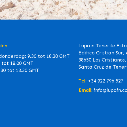
den
Lupain Tenerife Est
Edifico Cristian Sur,
onderdag: 9.30 tot 18.30 GMT
38650 Los Cristianos,
0 tot 18.00 GMT
Santa Cruz de Teneri
.30 tot 13.30 GMT
Tel:
+34 922 796 527
Email:
info@lupain.c