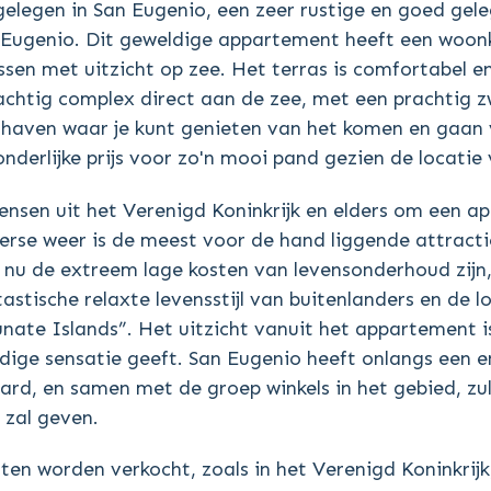
egen in San Eugenio, een zeer rustige en goed gele
an Eugenio. Dit geweldige appartement heeft een wo
ssen met uitzicht op zee. Het terras is comfortabel en
prachtig complex direct aan de zee, met een prachtig 
de haven waar je kunt genieten van het komen en gaan
tzonderlijke prijs voor zo'n mooi pand gezien de locati
ensen uit het Verenigd Koninkrijk en elders om een a
merse weer is de meest voor de hand liggende attract
t nu de extreem lage kosten van levensonderhoud zijn
tische relaxte levensstijl van buitenlanders en de l
nate Islands”. Het uitzicht vanuit het appartement i
dige sensatie geeft. San Eugenio heeft onlangs een 
rd, en samen met de groep winkels in het gebied, zul
 zal geven.
 worden verkocht, zoals in het Verenigd Koninkrijk, 