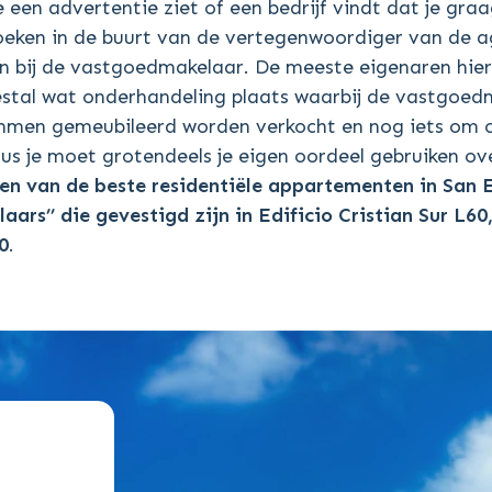
 een advertentie ziet of een bedrijf vindt dat je graa
zoeken in de buurt van de vertegenwoordiger van de ag
n bij de vastgoedmakelaar. De meeste eigenaren hie
tal wat onderhandeling plaats waarbij de vastgoedm
ommen gemeubileerd worden verkocht en nog iets om op
dus je moet grotendeels je eigen oordeel gebruiken o
en van de beste residentiële appartementen in San 
aars’’ die gevestigd zijn in Edificio Cristian Sur L
0
.