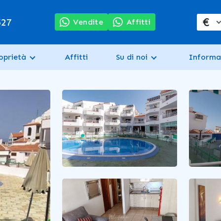
€
527
Vendite
Affitti
oprietà
Affitti
Su di noi
Informa