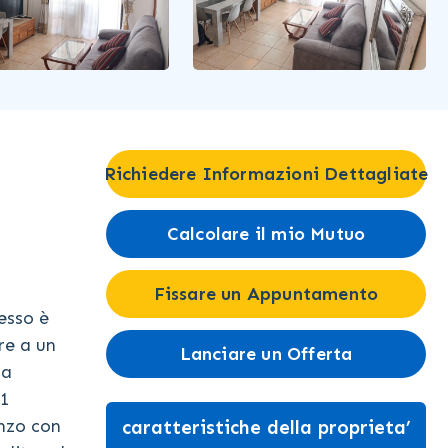
Richiedere Informazioni Dettagliate
Calcolare il mio Mutuo
Fissare un Appuntamento
esso è
re a un
Lanciare un Offerta
la
 1
nzo con
caratteristiche della proprieta’