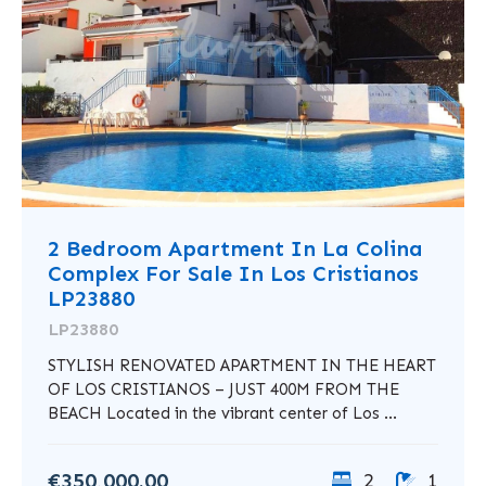
2 Bedroom Apartment In La Colina
Complex For Sale In Los Cristianos
LP23880
LP23880
STYLISH RENOVATED APARTMENT IN THE HEART
OF LOS CRISTIANOS – JUST 400M FROM THE
BEACH Located in the vibrant center of Los ...
€350,000.00
2
1