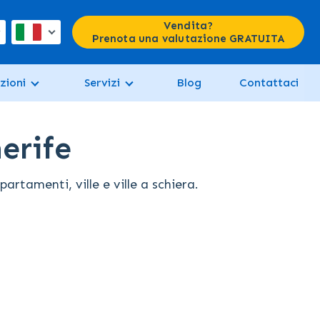
Vendita?
Prenota una valutazione GRATUITA
zioni
Servizi
Blog
Contattaci
erife
tamenti, ville e ville a schiera.