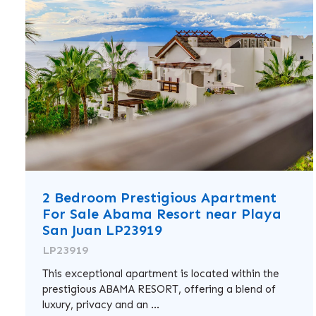
2 Bedroom Prestigious Apartment
For Sale Abama Resort near Playa
San Juan LP23919
LP23919
This exceptional apartment is located within the
prestigious ABAMA RESORT, offering a blend of
luxury, privacy and an ...