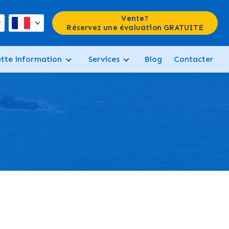
Vente?
Réservez une évaluation GRATUITE
ette information
Services
Blog
Contacter