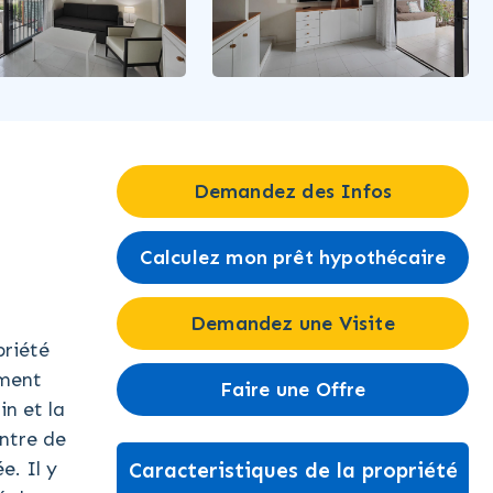
Demandez des Infos
Calculez mon prêt hypothécaire
Demandez une Visite
priété
ement
Faire une Offre
in et la
entre de
e. Il y
Caracteristiques de la propriété