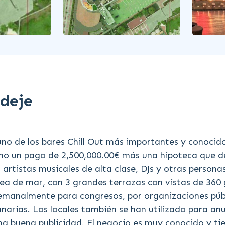
deje
uno de los bares Chill Out más importantes y conocid
omo un pago de 2,500,000.00€ más una hipoteca que d
artistas musicales de alta clase, DJs y otras personas
línea de mar, con 3 grandes terrazas con vistas de 360
an semanalmente para congresos, por organizaciones púb
narias. Los locales también se han utilizado para an
na buena publicidad. El negocio es muy conocido y ti